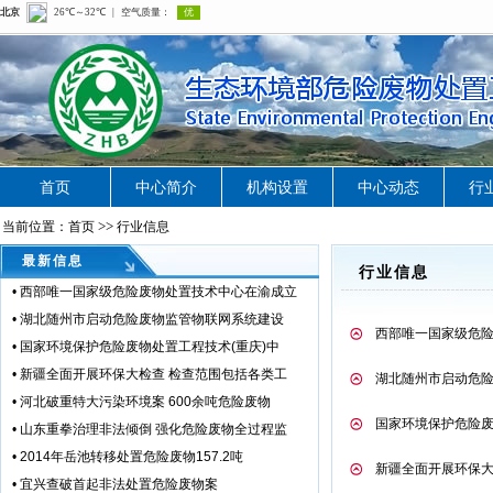
首页
中心简介
机构设置
中心动态
行
>>
当前位置：首页
行业信息
最新信息
行业信息
•
西部唯一国家级危险废物处置技术中心在渝成立
•
湖北随州市启动危险废物监管物联网系统建设
西部唯一国家级危
•
国家环境保护危险废物处置工程技术(重庆)中
•
新疆全面开展环保大检查 检查范围包括各类工
湖北随州市启动危
•
河北破重特大污染环境案 600余吨危险废物
国家环境保护危险废
•
山东重拳治理非法倾倒 强化危险废物全过程监
•
2014年岳池转移处置危险废物157.2吨
新疆全面开展环保大
•
宜兴查破首起非法处置危险废物案