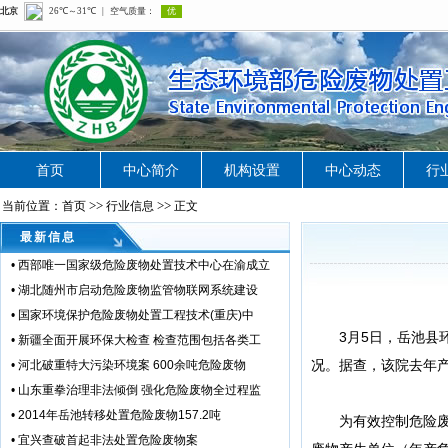
首页
中心简介
机构设置
中心动态
行
>>
>>
当前位置：首页
行业信息
正文
最新信息
•
西部唯一国家级危险废物处置技术中心在渝成立
•
湖北随州市启动危险废物监管物联网系统建设
•
国家环境保护危险废物处置工程技术(重庆)中
3月5日，岳池县环
•
新疆全面开展环保大检查 检查范围包括各类工
况。据查，该院去年产
•
河北破重特大污染环境案 600余吨危险废物
•
山东重拳治理非法倾倒 强化危险废物全过程监
•
2014年岳池转移处置危险废物157.2吨
为有效控制危险废物
•
宜兴查破首起非法处置危险废物案