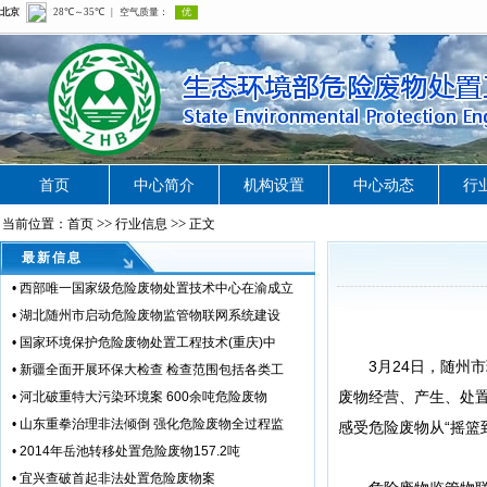
首页
中心简介
机构设置
中心动态
行
>>
>>
当前位置：首页
行业信息
正文
最新信息
•
西部唯一国家级危险废物处置技术中心在渝成立
•
湖北随州市启动危险废物监管物联网系统建设
•
国家环境保护危险废物处置工程技术(重庆)中
3月24日，随州市
•
新疆全面开展环保大检查 检查范围包括各类工
废物经营、产生、处
•
河北破重特大污染环境案 600余吨危险废物
•
山东重拳治理非法倾倒 强化危险废物全过程监
感受危险废物从“摇篮
•
2014年岳池转移处置危险废物157.2吨
•
宜兴查破首起非法处置危险废物案