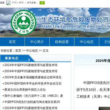
首页
中心简介
机构设置
中心动态
行
>>
>>
当前位置：首页
中心动态
正文
最新动态
2024
•
2024年中国PFOS废物管理与处置技术培
•
2024年中国PFOS废物管理与处置技术培
•
2024年含全氟辛基磺酸类废物全过程环境无
中国PFOS优先行业
•
2024中国环境科学学会科学技术年会在汉召
训于5月10日，在天
•
蔡凌主任出席美丽中国百人论坛
•
我中心参编的《含六溴环十二烷（HBCD）废
工程技术（天津）中
•
中国PFOS优先行业削减与淘汰项目在第25
•
2024年中国PFOS废物管理与处置技术培