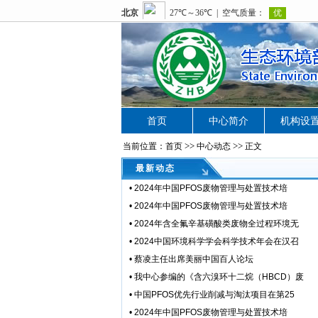
首页
中心简介
机构设
>>
>>
当前位置：首页
中心动态
正文
最新动态
•
2024年中国PFOS废物管理与处置技术培
•
2024年中国PFOS废物管理与处置技术培
•
2024年含全氟辛基磺酸类废物全过程环境无
•
2024中国环境科学学会科学技术年会在汉召
•
蔡凌主任出席美丽中国百人论坛
•
我中心参编的《含六溴环十二烷（HBCD）废
•
中国PFOS优先行业削减与淘汰项目在第25
•
2024年中国PFOS废物管理与处置技术培