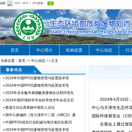
首页
中心简介
机构设置
中心动态
行
>>
>>
当前位置：首页
中心动态
正文
最新动态
•
2024年中国PFOS废物管理与处置技术培
•
2024年中国PFOS废物管理与处置技术培
•
2024年含全氟辛基磺酸类废物全过程环境无
2024年4月10
•
2024中国环境科学学会科学技术年会在汉召
中心与天津市生态环
•
蔡凌主任出席美丽中国百人论坛
•
我中心参编的《含六溴环十二烷（HBCD）废
国际环保展览会（CIE
•
中国PFOS优先行业削减与淘汰项目在第25
在展会上通过海报、
•
2024年中国PFOS废物管理与处置技术培